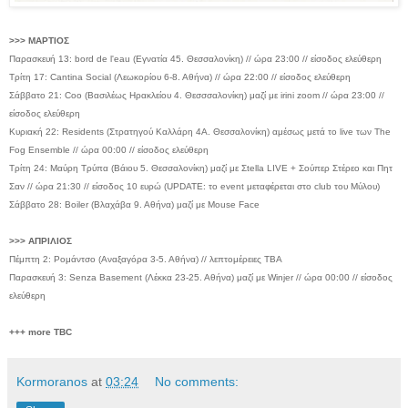
>>> ΜΑΡΤΙΟΣ
Παρασκευή 13: bord de l'eau (Εγνατία 45. Θεσσαλονίκη) // ώρα 23:00 // είσοδος ελεύθερη
Τρίτη 17: Cantina Social (Λεωκορίου 6-8. Αθήνα) // ώρα 22:00 // είσοδος ελεύθερη
Σάββατο 21: Coo (Βασιλέως Ηρακλείου 4. Θεσσσαλονίκη) μαζί με irini zoom // ώρα 23:00 //
είσοδος ελεύθερη
Κυριακή 22: Residents (Στρατηγού Καλλάρη 4Α. Θεσσαλονίκη) αμέσως μετά το live των The
Fog Ensemble // ώρα 00:00 // είσοδος ελεύθερη
Τρίτη 24: Μαύρη Τρύπα (Βάιου 5. Θεσσαλονίκη) μαζί με Σtella LIVE + Σούπερ Στέρεο και Πητ
Σαν // ώρα 21:30 // είσοδος 10 ευρώ (UPDATE: το event μεταφέρεται στο club του Μύλου)
Σάββατο 28: Boiler (Βλαχάβα 9. Αθήνα) μαζί με Mouse Face
>>> ΑΠΡΙΛΙΟΣ
Πέμπτη 2: Ρομάντσο (Αναξαγόρα 3-5. Αθήνα) // λεπτομέρειες TBA
Παρασκευή 3: Senza Basement (Λέκκα 23-25. Αθήνα) μαζί με Winjer // ώρα 00:00 // είσοδος
ελεύθερη
+++ more TBC
Kormoranos
at
03:24
No comments: