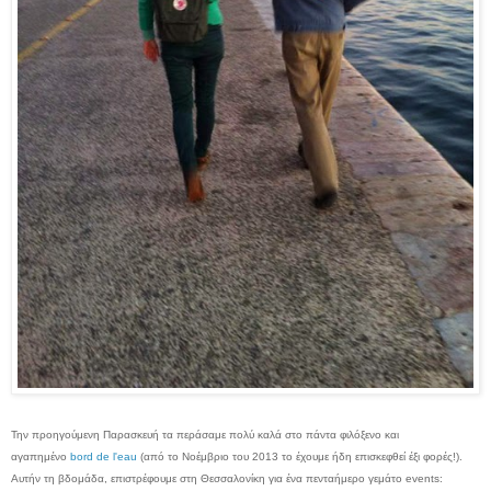
Την προηγούμενη Παρασκευή τα περάσαμε πολύ καλά στο πάντα φιλόξενο και
αγαπημένο
bord de l'eau
(από το Νοέμβριο του 2013 το έχουμε ήδη επισκεφθεί έξι φορές!).
Αυτήν τη βδομάδα, επιστρέφουμε στη Θεσσαλονίκη για ένα πενταήμερο γεμάτο events: