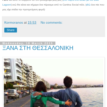
Lagoon
) ενώ θα κάνει και σήμερα ένα πέρασμα από το Cantina Social πάλι. (
εδώ
ένα mix που
μας είχε στείλει την προηγούμενη φορά)
Kormoranos
at
15:53
No comments:
Share
Wednesday, 18 March 2015
ΞΑΝΑ ΣΤΗ ΘΕΣΣΑΛΟΝΙΚΗ