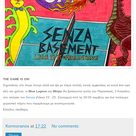
THE GAME IS ON!
Συμπαίκτες στο πινγκ πονγκ αλλά και djs με πάρα πολλές κοινές εμφανίσεις σε κοινά line-ups
εδώ και χρόνια, οι
Blue Lagoon
και
Winjer
θα βρίσκονται αυτήν την Παρασκευή, 3 Απριλίου,
στο υπόγειο του
Senza
(Λέκκα 23 - 25, Σύνταγμα) από τις 00:00 ακριβώς για ένα πολύωρο
χορευτικό πάρτυ που περιμένουμε με ανυπομονησία.
Είσοδος ελεύθερη.
Kormoranos
at
17:22
No comments:
Share