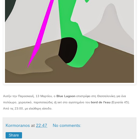
Αυτήν την Παρασκευή, 13 Μαρτίου, ο
Blue Lagoon
επιστρέφει στη Θεσσαλονίκη για ένα
πολύωρο, χορευτικό, περιπετειώδες dj set στο αγαπημένο του
bord de l'eau
(Εγνατία 45).
Από τις 23:00, με ελεύθερη είσοδο.
Kormoranos
at
22:47
No comments:
Share