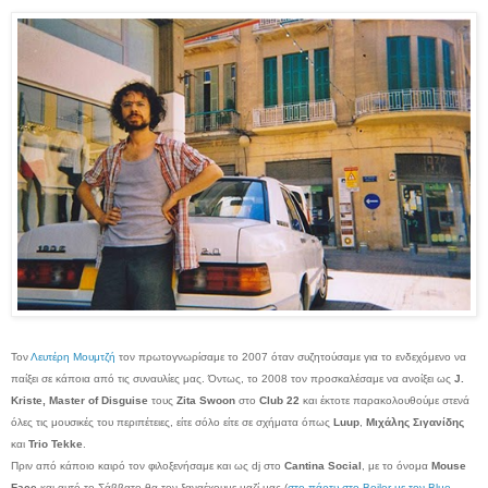
Τον
Λευτέρη Μουμτζή
τον πρωτογνωρίσαμε το 2007 όταν συζητούσαμε για το ενδεχόμενο να
παίξει σε κάποια από τις συναυλίες μας. Όντως, το 2008 τον προσκαλέσαμε να ανοίξει ως
J.
Kriste, Master of Disguise
τους
Zita Swoon
στο
Club 22
και έκτοτε παρακολουθούμε στενά
όλες τις μουσικές του περιπέτειες, είτε σόλο είτε σε σχήματα όπως
Luup
,
Μιχάλης Σιγανίδης
και
Trio Tekke
.
Πριν από κάποιο καιρό τον φιλοξενήσαμε και ως dj στο
Cantina Social
, με το όνομα
Mouse
Face
και αυτό το Σάββατο θα τον ξαναέχουμε μαζί μας (
στο πάρτυ στο Boiler με τον Blue