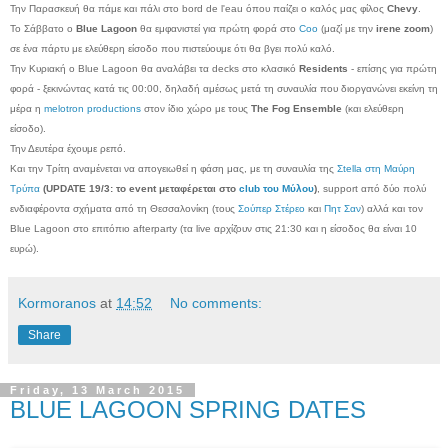
Την Παρασκευή θα πάμε και πάλι στο bord de l'eau όπου παίζει ο καλός μας φίλος
Chevy
.
Το Σάββατο ο
Blue Lagoon
θα εμφανιστεί για πρώτη φορά στο
Coo
(μαζί με την
irene zoom
)
σε ένα πάρτυ με ελεύθερη είσοδο που πιστεύουμε ότι θα βγει πολύ καλό.
Την Κυριακή o Blue Lagoon θα αναλάβει τα decks στο κλασικό
Residents
- επίσης για πρώτη
φορά - ξεκινώντας κατά τις 00:00, δηλαδή αμέσως μετά τη συναυλία που διοργανώνει εκείνη τη
μέρα η
melotron productions
στον ίδιο χώρο με τους
The Fog Ensemble
(και ελεύθερη
είσοδο).
Την Δευτέρα έχουμε ρεπό.
Και την Τρίτη αναμένεται να απογειωθεί η φάση μας, με τη συναυλία της
Σtella στη Μαύρη
Τρύπα
(UPDATE 19/3: το event μεταφέρεται στο
club του Μύλου
)
, support από δύο πολύ
ενδιαφέροντα σχήματα από τη Θεσσαλονίκη (τους
Σούπερ Στέρεο
και
Πητ Σαν
) αλλά και τον
Blue Lagoon στο επιτόπιο afterparty (τα live αρχίζουν στις 21:30 και η είσοδος θα είναι 10
ευρώ).
Kormoranos
at
14:52
No comments:
Share
Friday, 13 March 2015
BLUE LAGOON SPRING DATES