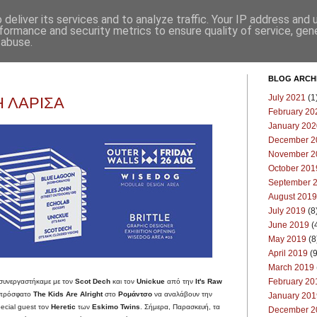
deliver its services and to analyze traffic. Your IP address and
Επικοινωνία
Μπλογκ
formance and security metrics to ensure quality of service, ge
 abuse.
BLOG ARCH
July 2021
(1
 ΛΑΡΙΣΑ
February 20
January 202
December 2
November 2
October 201
September 
August 2019
July 2019
(8
June 2019
(
May 2019
(8
April 2019
(9
March 2019
February 20
συνεργαστήκαμε με τον
Scot Dech
και τον
Unickue
από την
It's Raw
ο πρόσφατο
The Kids Are Alright
στο
Ρομάντσο
να αναλάβουν την
January 201
pecial guest τον
Heretic
των
Eskimo Twins
. Σήμερα, Παρασκευή, τα
December 2