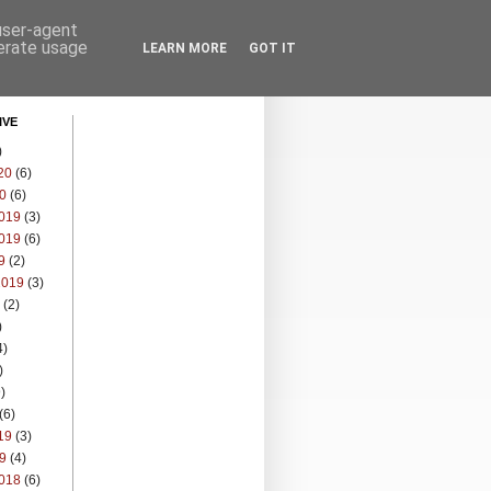
 user-agent
nerate usage
LEARN MORE
GOT IT
IVE
)
20
(6)
0
(6)
019
(3)
019
(6)
9
(2)
2019
(3)
(2)
)
4)
)
)
(6)
19
(3)
9
(4)
018
(6)