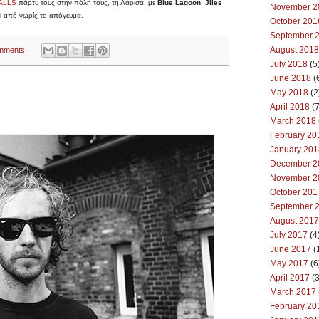
ALLS
πάρτυ τους στην πόλη τους, τη Λάρισα, με
Blue Lagoon
,
Jiles
November 2
κεί από νωρίς το απόγευμα.
October 201
September 
August 2018
mments
July 2018
(5
June 2018
(
May 2018
(2
April 2018
(7
March 2018
February 20
January 201
December 2
November 2
October 201
September 
August 2017
July 2017
(4
June 2017
(
May 2017
(6
April 2017
(3
March 2017
February 20