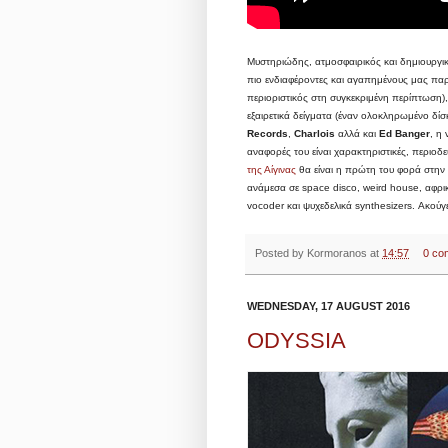
Μυστηριώδης, ατμοσφαιρικός και δημιουργ
πιο ενδιαφέροντες και αγαπημένους μας παρ
περιοριστικός στη συγκεκριμένη περίπτωση),
εξαιρετικά δείγματα (έναν ολοκληρωμένο δίσ
Records
,
Charlois
αλλά και
Ed Banger
, η
αναφορές του είναι χαρακτηριστικές, περιοδ
της Αίγινας
θα είναι η πρώτη του φορά στην 
ανάμεσα σε space disco, weird house, αφρι
vocoder και ψυχεδελικά synthesizers. Ακού
Posted by
Kormoranos
at
14:57
0 co
WEDNESDAY, 17 AUGUST 2016
ODYSSIA