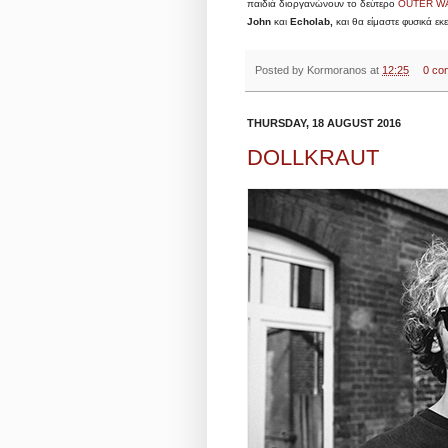
παιδιά διοργανώνουν το δεύτερο
OUTER W
John
και
Echolab,
και θα είμαστε φυσικά ε
Posted by
Kormoranos
at
12:25
0 co
THURSDAY, 18 AUGUST 2016
DOLLKRAUT