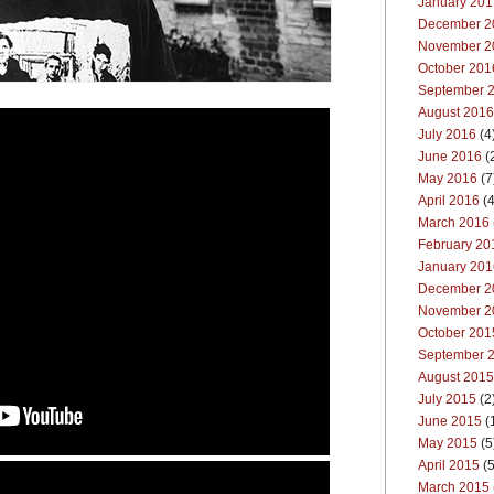
January 201
December 2
November 2
October 201
September 
August 2016
July 2016
(4
June 2016
(
May 2016
(7
April 2016
(4
March 2016
February 20
January 201
December 2
November 2
October 201
September 
August 2015
July 2015
(2
June 2015
(
May 2015
(5
April 2015
(5
March 2015