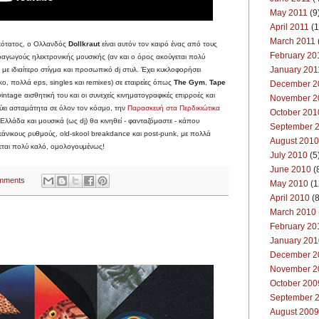
May 2011
(9
April 2011
(1
March 2011
ικότατος, ο Ολλανδός
Dollkraut
είναι αυτόν τον καιρό ένας από τους
February 20
αγωγούς ηλεκτρονικής μουσικής (αν και ο όρος ακούγεται πολύ
January 201
 με ιδιαίτερο στίγμα και προσωπικό dj στυλ. Έχει κυκλοφορήσει
κο, πολλά eps, singles και remixes) σε εταιρείες όπως
The Gym
,
Tape
December 2
 vintage αισθητική του και οι συνεχείς κινηματογραφικές επιρροές και
November 2
εύει ασταμάτητα σε όλον τον κόσμο, την
Παρασκευή στα Περδικιώτικα
October 201
Ελλάδα και μουσικά (ως dj) θα κινηθεί - φανταζόμαστε - κάπου
September 
κάνικους ρυθμούς, old-skool breakdance και post-punk, με πολλά
August 2010
γεται πολύ καλό, ομολογουμένως!
July 2010
(5
June 2010
(
mments
May 2010
(1
April 2010
(8
March 2010
February 20
January 201
December 2
November 2
October 200
September 
August 2009