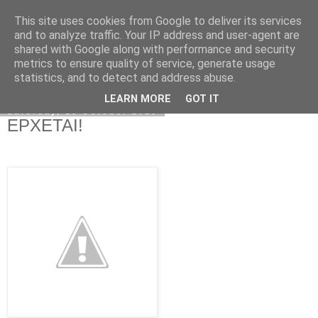
This site uses cookies from Google to deliver its services
Kormoranos
and to analyze traffic. Your IP address and user-agent are
shared with Google along with performance and security
metrics to ensure quality of service, generate usage
statistics, and to detect and address abuse.
▼
LEARN MORE
GOT IT
Saturday, 16 October 2010
ΕΡΧΕΤΑΙ!