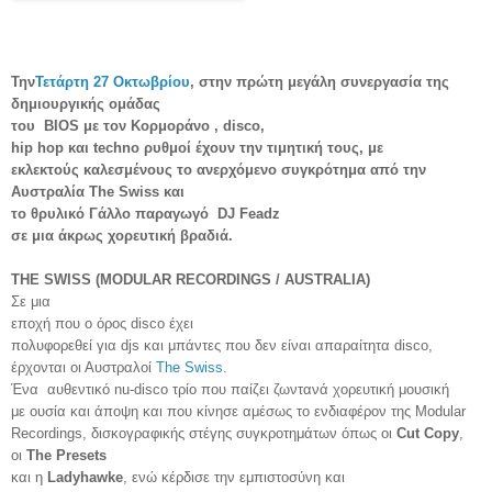
Την
Τετάρτη 27 Οκτωβρίου
, στην πρώτη μεγάλη συνεργασία της
δημιουργικής ομάδας
του BIOS με τον Κορμoράνο , disco,
hip hop και
techno
ρυθμοί έχουν την τιμητική τους, με
εκλεκτούς καλεσμένους το ανερχόμενο συγκρότημα από την
Αυστραλία The Swiss και
το θρυλικό Γάλλο παραγωγό DJ Feadz
σε μια άκρως χορευτική βραδιά.
THE SWISS (MODULAR RECORDINGS / AUSTRALIA)
Σε μια
εποχή που ο όρος
disco
έχει
πολυφορεθεί για djs και μπάντες που δεν είναι απαραίτητα
disco
,
έρχονται οι Αυστραλοί
The
Swiss
.
Ένα αυθεντικό
nu
-
disco
τρίο που παίζει ζωντανά χορευτική μουσική
με ουσία και άποψη και που κίνησε αμέσως το ενδιαφέρον της
Modular
Recordings
, δισκογραφικής στέγης συγκροτημάτων όπως οι
Cut
Copy
,
οι
The
Presets
και η
Ladyhawke
, ενώ κέρδισε την εμπιστοσύνη και