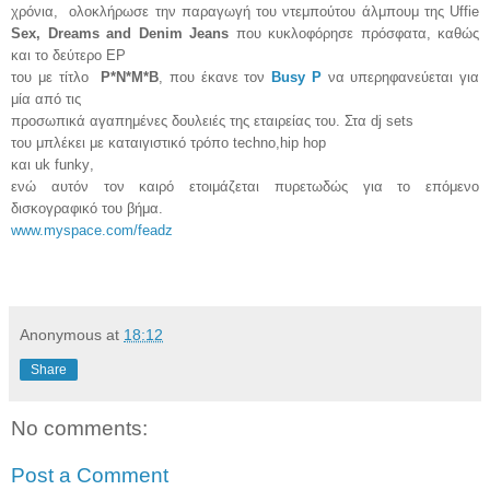
χρόνια, ολοκλήρωσε την παραγωγή του ντεμπούτου άλμπουμ της Uffie
Sex, Dreams and Denim Jeans
που κυκλοφόρησε πρόσφατα, καθώς
και το δεύτερο EP
του με τίτλο
P
*
N
*
M
*
B
, που έκανε τον
Busy
P
να υπερηφανεύεται για
μία από τις
προσωπικά αγαπημένες δουλειές της εταιρείας του. Στα
dj sets
του μπλέκει με καταιγιστικό τρόπο
techno
,
hip hop
και
uk funky
,
ενώ αυτόν τον καιρό ετοιμάζεται πυρετωδώς για το επόμενο
δισκογραφικό του βήμα.
www.myspace.com/feadz
Anonymous
at
18:12
Share
No comments:
Post a Comment