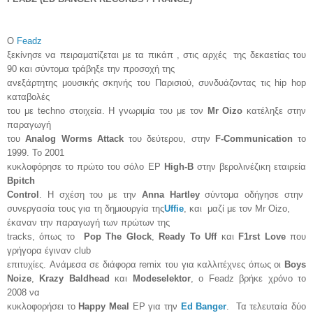
Ο
Feadz
ξεκίνησε να πειραματίζεται με τα πικάπ , στις αρχές της δεκαετίας του
90 και σύντομα τράβηξε την προσοχή της
ανεξάρτητης μουσικής σκηνής του Παρισιού, συνδυάζοντας τις hip hop
καταβολές
του με techno στοιχεία. Η γνωριμία του με τον
Mr Oizo
κατέληξε στην
παραγωγή
του
Analog Worms Attack
του δεύτερου, στην
F-Communication
το
1999. Το 2001
κυκλοφόρησε το πρώτο του σόλο EP
High-B
στην βερολινέζικη εταιρεία
Bpitch
Control
. Η σχέση του με την
Αnna Hartley
σύντομα οδήγησε στην
συνεργασία τους για τη δημιουργία της
Uffie
, και μαζί με τον Mr Oizo,
έκαναν την παραγωγή των πρώτων της
tracks, όπως το
Pop
The
Glock
,
Ready
To
Uff
και
F
1
rst
Lov
e
που
γρήγορα έγιναν club
επιτυχίες. Aνάμεσα σε διάφορα remix του για καλλιτέχνες όπως οι
Boys
Noize
,
Krazy
Baldhead
και
Modeselektor
, ο Feadz βρήκε χρόνο το
2008 να
κυκλοφορήσει το
Happy Meal
EP για την
Ed Banger
. Τα τελευταία δύο