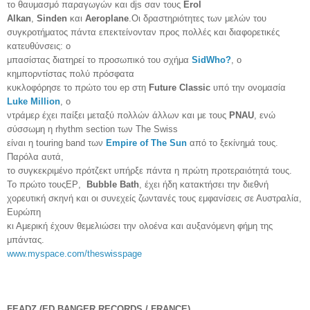
το θαυμασμό παραγωγών και djs σαν τους
Erol
Alkan
,
Sinden
και
Aeroplane
.
O
ι δραστηριότητες των μελών του
συγκροτήματος πάντα επεκτείνονταν προς πολλές και διαφορετικές
κατευθύνσεις: ο
μπασίστας διατηρεί το προσωπικό του σχήμα
SidWho?
, ο
κημπορντίστας πολύ πρόσφατα
κυκλοφόρησε το πρώτο του ep στη
Future Classic
υπό την ονομασία
Luke Million
, ο
ντράμερ έχει παίξει μεταξύ πολλών άλλων και με τους
PNAU
, ενώ
σύσσωμη η r
h
ythm section των
The Swiss
είναι η touring band των
Empire of The Sun
από το ξεκίνημά τους.
Παρόλα αυτά,
το συγκεκριμένο πρότζεκτ υπήρξε πάντα η πρώτη προτεραιότητά τους.
Το πρώτο τους
EP
,
Bubble
Bath
, έχει ήδη κατακτήσει την διεθνή
χορευτική σκηνή και οι συνεχείς ζωντανές τους εμφανίσεις σε Αυστραλία,
Ευρώπη
κι Αμερική έχουν θεμελιώσει την ολοένα και αυξανόμενη φήμη της
μπάντας.
www.myspace.com/theswisspage
FEADZ (ED BANGER RECORDS / FRANCE)