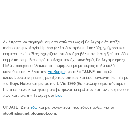
Αν έπρεπε να περιγράψουμε το στυλ του ως dj θα λέγαμε ότι παίζει
techno με ψυχολογία hip hop (αλλά δεν πρέπει!!! καλό?), γρήγορα και
κοφτερά, ενώ ο ίδιος ισχυρίζεται ότι δεν έχει βάλει ποτέ στη ζωή του δύο
κομμάτια στην ίδια σειρά (τουλάχιστον όχι συνειδητά, θα λέγαμε εμείς).
Πολύ πρόσφατα τέλειωσε το - σύμφωνα με μαρτυρίες πολύ καλό -
καινούριο του EP για την
Ed Banger
, με τίτλο
T.U.F.F
. και οχτώ
ολοκαίνουρια κομμάτια, μεταξύ των οποίων και δύο συνεργασίες: μία με
τον
Boys Noize
και μία με τον
L-Vis 1990
(θα κυκλοφορήσει σύντομα).
Είναι σε πολύ καλή φάση, ανεβασμένος κι ορεξάτος και τον περιμένουμε
πώς και πώς την Τετάρτη στο
bios
.
UPDATE: Δείτε
εδώ
και μία συνέντευξη που έδωσε μόλις, για το
stopthatsound.blogspot.com
.