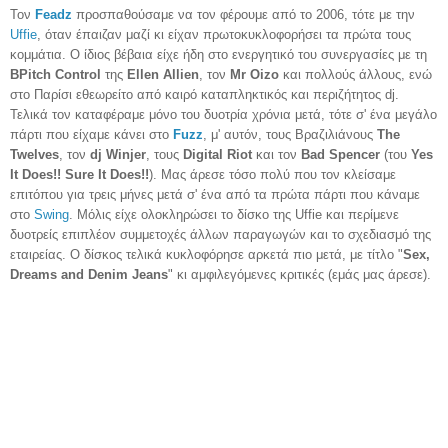
Τον
Feadz
προσπαθούσαμε να τον φέρουμε από το 2006, τότε με την
Uffie
, όταν έπαιζαν μαζί κι είχαν πρωτοκυκλοφορήσει τα πρώτα τους
κομμάτια. Ο ίδιος βέβαια είχε ήδη στο ενεργητικό του συνεργασίες με τη
BPitch Control
της
Ellen Allien
, τον
Mr Oizo
και πολλούς άλλους, ενώ
στο Παρίσι εθεωρείτο από καιρό καταπληκτικός και περιζήτητος dj.
Τελικά τον καταφέραμε μόνο του δυοτρία χρόνια μετά, τότε σ' ένα μεγάλο
πάρτι που είχαμε κάνει στο
Fuzz
, μ' αυτόν, τους Βραζιλιάνους
The
Twelves
, τον
dj Winjer
, τους
Digital Riot
και τον
Bad Spencer
(του
Yes
It Does!! Sure It Does!!
). Μας άρεσε τόσο πολύ που τον κλείσαμε
επιτόπου για τρεις μήνες μετά σ' ένα από τα πρώτα πάρτι που κάναμε
στο
Swing
. Μόλις είχε ολοκληρώσει το δίσκο της Uffie και περίμενε
δυοτρείς επιπλέον συμμετοχές άλλων παραγωγών και το σχεδιασμό της
εταιρείας. Ο δίσκος τελικά κυκλοφόρησε αρκετά πιο μετά, με τίτλο "
Sex,
Dreams and Denim Jeans
" κι αμφιλεγόμενες κριτικές (εμάς μας άρεσε).