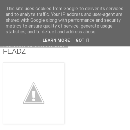
This site uses cookies from Google to deliver its services
Kormoranos
and to analyze traffic. Your IP address and user-agent are
shared with Google along with performance and security
metrics to ensure quality of service, generate usage
statistics, and to detect and address abuse.
▼
LEARN MORE
GOT IT
Thursday, 21 October 2010
FEADZ