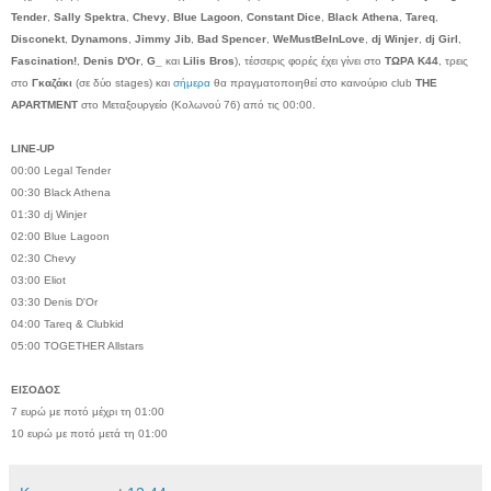
Tender
,
Sally Spektra
,
Chevy
,
Blue Lagoon
,
Constant Dice
,
Black Athena
,
Tareq
,
Disconekt
,
Dynamons
,
Jimmy Jib
,
Bad Spencer
,
WeMustBeInLove
,
dj Winjer
,
dj Girl
,
Fascination!
,
Denis D'Or
,
G_
και
Lilis Bros
), τέσσερις φορές έχει γίνει στο
ΤΩΡΑ Κ44
, τρεις
στο
Γκαζάκι
(σε δύο stages) και
σήμερα
θα πραγματοποιηθεί στο καινούριο club
THE
APARTMENT
στο Μεταξουργείο (Κολωνού 76) από τις 00:00.
LINE-UP
00:00 Legal Tender
00:30 Black Athena
01:30 dj Winjer
02:00 Blue Lagoon
02:30 Chevy
03:00 Eliot
03:30 Denis D'Or
04:00 Tareq & Clubkid
05:00 TOGETHER Allstars
ΕΙΣΟΔΟΣ
7 ευρώ με ποτό μέχρι τη 01:00
10 ευρώ με ποτό μετά τη 01:00