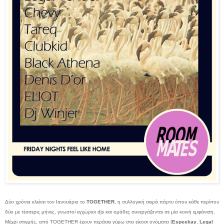
Δύο χρόνια κλείνει τον Ιανουάριο το
TOGETHER
, η συλλογική σειρά πάρτυ όπου κάθε περίπου
δύο με τέσσερις μήνες, γνωστοί εγχώριοι djs και ομάδες συνεργάζονται σε μία κοινή εμφάνιση.
Μέχρι στιγμής, από TOGETHER έχουν περάσει γύρω στα είκοσι ονόματα (
Espeekay
,
Legal