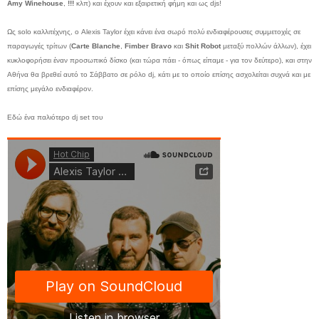
Amy Winehouse
,
!!!
κλπ) και έχουν και εξαιρετική φήμη και ως djs!
Ως solo καλλιτέχνης, ο Alexis Taylor έχει κάνει ένα σωρό πολύ ενδιαφέρουσες συμμετοχές σε
παραγωγές τρίτων (
Carte Blanche
,
Fimber Bravo
και
Shit Robot
μεταξύ πολλών άλλων), έχει
κυκλοφορήσει έναν προσωπικό δίσκο (και τώρα πάει - όπως είπαμε - για τον δεύτερο), και στην
Αθήνα θα βρεθεί αυτό το Σάββατο σε ρόλο dj, κάτι με το οποίο επίσης ασχολείται συχνά και με
επίσης μεγάλο ενδιαφέρον.
Εδώ ένα παλιότερο dj set του