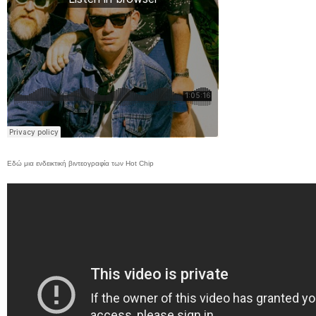
Εδώ μια ενδεικτική βιντεογραφία των Hot Chip