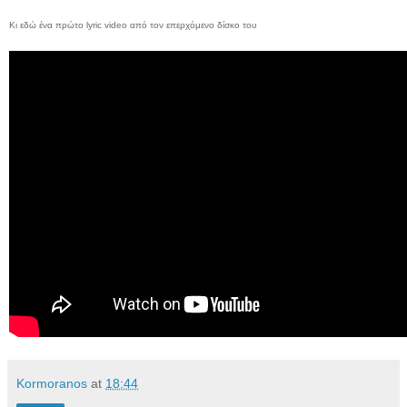
Κι εδώ ένα πρώτο lyric video από τον επερχόμενο δίσκο του
Kormoranos
at
18:44