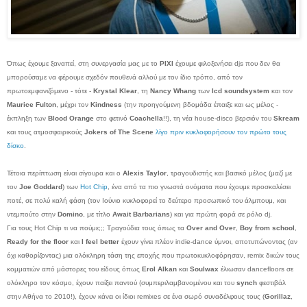
Όπως έχουμε ξαναπεί, στη συνεργασία μας με το
PIXI
έχουμε φιλοξενήσει djs που δεν θα
μπορούσαμε να φέρουμε σχεδόν πουθενά αλλού με τον ίδιο τρόπο, από τον
πρωτοεμφανιζόμενο - τότε -
Krystal Klear
, τη
Nancy Whang
των
lcd soundsystem
και τον
Maurice Fulton
, μέχρι τον
Kindness
(την προηγούμενη βδομάδα έπαιξε και ως μέλος -
έκπληξη των
Blood Orange
στο φετινό
Coachella
!!), τη νέα house-disco βερσιόν του
Skream
και τους ατμοσφαιρικούς
Jokers of The Scene
λίγο πριν κυκλοφορήσουν τον πρώτο τους
δίσκο
.
Τέτοια περίπτωση είναι σίγουρα και ο
Alexis Taylor
, τραγουδιστής και βασικό μέλος (μαζί με
τον
Joe Goddard
) των
Hot Chip
, ένα από τα πιο γνωστά ονόματα που έχουμε προσκαλέσει
ποτέ, σε πολύ καλή φάση (τον Ιούνιο κυκλοφορεί το δεύτερο προσωπικό του άλμπουμ, και
ντεμπούτο στην
Domino
, με τίτλο
Await Barbarians
) και για πρώτη φορά σε ρόλο dj.
Για τους Hot Chip τι να πούμε;;; Τραγούδια τους όπως τα
Over and Over
,
Boy from school
,
Ready for the floor
και
I feel better
έχουν γίνει πλέον indie-dance ύμνοι, αποτυπώνοντας (αν
όχι καθορίζοντας) μια ολόκληρη τάση της εποχής που πρωτοκυκλοφόρησαν, remix δικών τους
κομματιών από μάστορες του είδους όπως
Erol Alkan
και
Soulwax
έλιωσαν dancefloors σε
ολόκληρο τον κόσμο, έχουν παίξει παντού (συμπεριλαμβανομένου και του
synch
φεστιβάλ
στην Αθήνα το 2010!), έχουν κάνει οι ίδιοι remixes σε ένα σωρό συναδέλφους τους (
Gorillaz
,