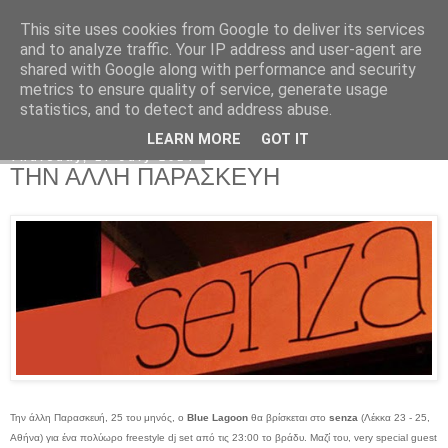
This site uses cookies from Google to deliver its services
Kormoranos
and to analyze traffic. Your IP address and user-agent are
shared with Google along with performance and security
metrics to ensure quality of service, generate usage
statistics, and to detect and address abuse.
▼
LEARN MORE
GOT IT
Thursday, 17 July 2014
ΤΗΝ ΑΛΛΗ ΠΑΡΑΣΚΕΥΗ
Την άλλη Παρασκευή, 25 του μηνός, ο
Blue Lagoon
θα βρίσκεται στο
senza
(Λέκκα 23 - 25,
Αθήνα) για ένα πολύωρο freestyle dj set από τις 23:00 το βράδυ. Μαζί του, very special guest