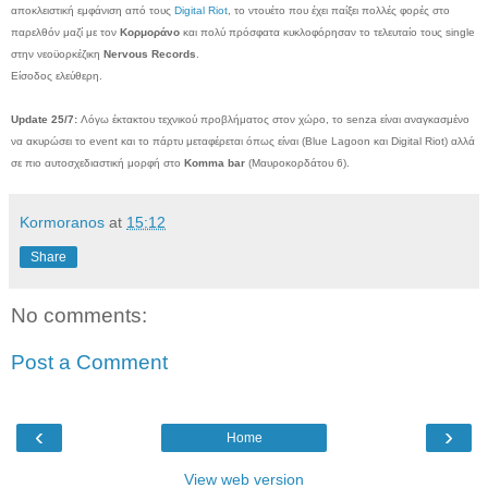
αποκλειστική εμφάνιση από τους
Digital Riot
, το ντουέτο που έχει παίξει πολλές φορές στο
παρελθόν μαζί με τον
Κορμοράνο
και πολύ πρόσφατα κυκλοφόρησαν το τελευταίο τους single
στην νεοϋορκέζικη
Nervous Records
.
Είσοδος ελεύθερη.
Update 25/7:
Λόγω έκτακτου τεχνικού προβλήματος στον χώρο, το senza είναι αναγκασμένο
να ακυρώσει το event και το πάρτυ μεταφέρεται όπως είναι (Blue Lagoon και Digital Riot) αλλά
σε πιο αυτοσχεδιαστική μορφή στο
Komma bar
(Μαυροκορδάτου 6).
Kormoranos
at
15:12
Share
No comments:
Post a Comment
‹
›
Home
View web version