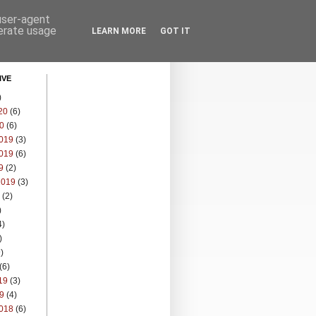
 user-agent
nerate usage
LEARN MORE
GOT IT
IVE
)
20
(6)
0
(6)
019
(3)
019
(6)
9
(2)
2019
(3)
(2)
)
4)
)
)
(6)
19
(3)
9
(4)
018
(6)