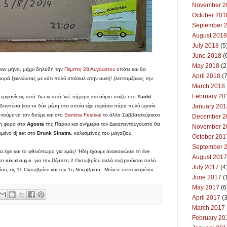
November 2
October 201
September 
August 2018
July 2018
(5
June 2018
(
May 2018
(2
έναν μήνα, μέχρι δηλαδή την
Πέμπτη 28 Αυγούστου
οπότε και θα
April 2018
(7
φορά ξεκινώντας με κάτι πολύ σπέσιαλ στην αυλή! (λεπτομέρειες την
March 2018
February 20
 εμφανίσεις από 'δω κι από 'κεί, σήμερα και αύριο παίζει στο
Yacht
January 201
Δονούσα (και τα δύο μέρη στα οποία είχε περάσει πάρα πολύ ωραία
νούμε να τον δούμε και στο
Saristra Festival
το άλλα Σαββατοκύριακο
December 2
ώτη φορά στο
Agosta
της Πάρου και ανήμερα τον Δεκαπεντάυγουστο θα
November 2
υμένο dj set στο
Drunk Sinatra
, καλεσμένος του μαγαζιού.
October 201
September 
α έχει και το φθινόπωρο για εμάς! Ήδη έχουμε ανακοινώσει τη live
August 2017
το
six d.o.g.s.
για την Πέμπτη 2 Οκτωβρίου αλλά συζητιούνται πολύ
July 2017
(4
ίου, τις 11 Οκτωβρίου και την 1η Νοεμβρίου.. Μείνετε συντονισμένοι.
June 2017
(
May 2017
(6
April 2017
(3
March 2017
February 20