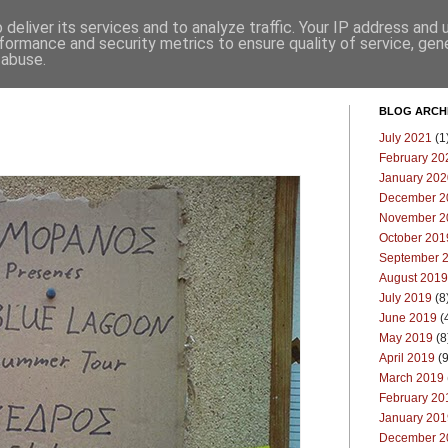
deliver its services and to analyze traffic. Your IP address and
Επικοινωνία
Μπλογκ
formance and security metrics to ensure quality of service, ge
 abuse.
BLOG ARCH
July 2021
(1
February 20
January 202
December 2
November 2
October 201
September 
August 2019
July 2019
(8
June 2019
(
May 2019
(8
April 2019
(9
March 2019
February 20
January 201
December 2