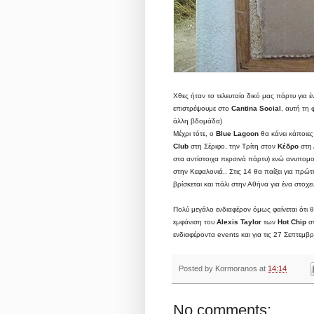
Χθες ήταν το τελευταίο δικό μας πάρτυ για 
επιστρέψουμε στο
Cantina Social
, αυτή τη 
άλλη βδομάδα)
Μέχρι τότε, ο
Blue Lagoon
θα κάνει κάποιες
Club
στη Σέριφο, την Τρίτη στον
Κέδρο
στη 
στα αντίστοιχα περσινά πάρτυ) ενώ ανυπομο
στην Κεφαλονιά.. Στις 14 θα παίξει για πρ
βρίσκεται και πάλι στην Αθήνα για ένα στοχε
Πολύ μεγάλο ενδιαφέρον όμως φαίνεται ότι θ
εμφάνιση του
Alexis Taylor
των
Hot Chip
σ
ενδιαφέροντα events και για τις 27 Σεπτεμβρ
Posted by
Kormoranos
at
14:14
No comments: