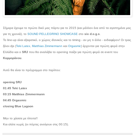
Σήμερα έχουμε το πρώτο δικό μας πάρτυ για το 2015 (και μάλλον ένα από τα αγαπημένα μας
για τη χρονιά), το
SOUND PELLEGRINO SHOWCASE
στο
six d.o.g.s
.
Το line-up είναι εξαιρετικό, ο χώρος ιδανικός και το timing - αν μη τι άλλο - ενδιαφέρον! Οι τρεις
ξένοι djs (
Teki Latex
,
Matthias Zimmermann
και
Orgasmic
) έρχονται για πρώτη φορά στην
Ελλάδα και ο
SRJ
που θα αναλάβει το opening παίζει για πρώτη φορά σε event του
Κορμοράνου
.
Αυτό θα είναι το πρόγραμμα στο περίπου:
opening SRJ
01:45 Teki Latex
03:15 Matthias Zimmermann
04:45 Orgasmic
closing Blue Lagoon
Μην το χάσετε με τίποτα!!
Και ελάτε νωρίς (οι πόρτες ανοίγουν στις 00:15).