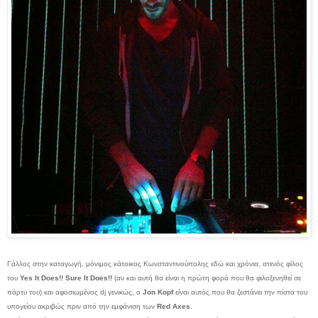
Γάλλος στην καταγωγή, μόνιμος κάτοικος Κωνσταντινούπολης εδώ και χρόνια, στενός φίλος
του
Yes It Does!! Sure It Does!!
(αν και αυτή θα είναι η πρώτη φορά που θα φιλοξενηθεί σε
πάρτυ του) και αφοσιωμένος dj γενικώς, ο
Jon Kopf
είναι αυτός που θα ζεστάνει την πίστα του
υπογείου ακριβώς πριν από την εμφάνιση των
Red Axes
.