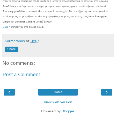
Από τα πρώτα του home-made mixtapes μέχρι τα πολυσυλλεκτικά dj sets του στο θρυλικό
Arm&Sexy
του Βερολίνου, αναζητά μονίμως καινούριους ήχους, συνδυάζοντας afrobeat,
Τούρκικη ψυχεδέλεια, σκοτεινή disco και techno στοιχεία. Μια αναζήτηση που τον έχει φέρει
κατά καιρούς να μοιράζεται τα decks με μεγάλες επιρροές του όπως τους
Ivan Smagghe
,
Chloe
και
Jennifer Cardini
μεταξύ άλλων.
Εδώ
η σελίδα του στο soundcloud.
Kormoranos
at
18:07
Share
No comments:
Post a Comment
‹
›
Home
View web version
Powered by
Blogger
.