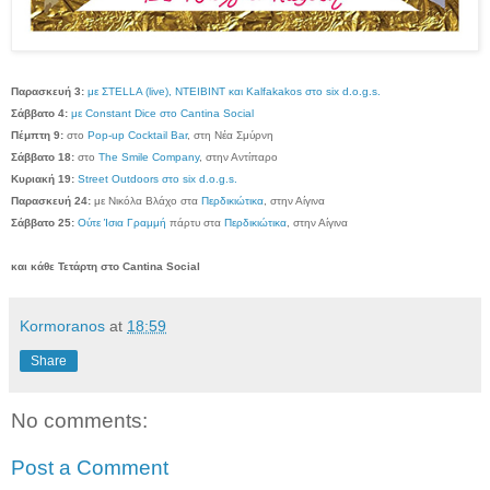
Παρασκευή 3:
με ΣTELLA (live), NTEIBINT και Kalfakakos στο six d.o.g.s.
Σάββατο 4:
με Constant Dice στο Cantina Social
Πέμπτη 9:
στο
Pop-up Cocktail Bar
, στη Νέα Σμύρνη
Σάββατο 18:
στο
The Smile Company
, στην Αντίπαρο
Κυριακή 19:
Street Outdoors στο six d.o.g.s.
Παρασκευή 24:
με Νικόλα Βλάχο στα
Περδικιώτικα
, στην Αίγινα
Σάββατο 25:
Ούτε Ίσια Γραμμή
πάρτυ στα
Περδικιώτικα
, στην Αίγινα
και κάθε Τετάρτη στο Cantina Social
Kormoranos
at
18:59
Share
No comments:
Post a Comment