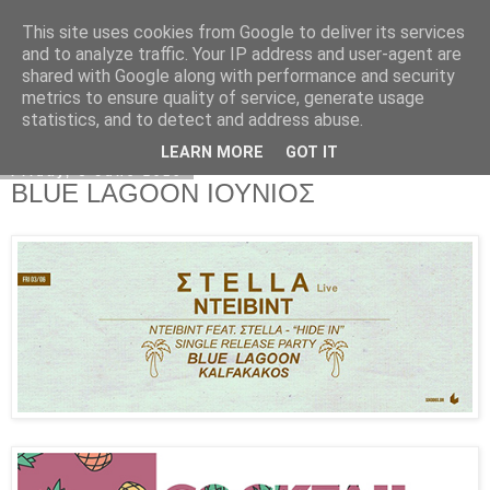
This site uses cookies from Google to deliver its services
Kormoranos
and to analyze traffic. Your IP address and user-agent are
shared with Google along with performance and security
metrics to ensure quality of service, generate usage
statistics, and to detect and address abuse.
▼
LEARN MORE
GOT IT
Friday, 3 June 2016
BLUE LAGOON ΙΟΥΝΙΟΣ