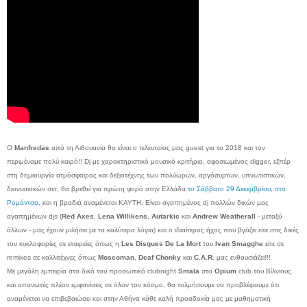
Ο
Manfredas
από τη Λιθουανία θα είναι ο τελευταίος μας guest για το 2018 και τον
περιμέναμε πολύ καιρό!! Dj με χαρακτηριστικό μουσικό κριτήριο, αφοσιωμένος digger, εξπέρ
στη δημιουργία ατμόσφαιρας και δεξιοτέχνης των πολύωρων, αργόσυρτων, υπνωτιστικών,
διονυσιακών σετ, θα βρεθεί για πρώτη φορά στην Ελλάδα
το Σάββατο 29 Δεκεμβρίου, στο
Ρομάντσο
, και η βραδιά αναμένεται ΚΑΥΤΗ. Είναι αγαπημένος dj πολλών δικών μας
αγαπημένων djs (
Red Axes
,
Lena Willikens
,
Autarkic
και
Andrew Weatherall
- μεταξύ
άλλων - μας έχουν μιλήσει με τα καλύτερα λόγια) και ο ιδιαίτερος ήχος που βγάζει είτε στις δικές
του κυκλοφορίες σε εταιρείες όπως η
Les Disques De La Mort
του
Ivan Smagghe
είτε σε
remixes σε καλλιτέχνες όπως
Moscoman
,
Deaf Chonky
και
C.A.R.
μας ενθουσιάζει!!!
Με μεγάλη εμπειρία στο δικό του προσωπικό clubnight
Smala
στο
Opium
club του Βίλνιους
και απανωτές πλέον εμφανίσεις σε όλον τον κόσμο, θα τολμήσουμε να προβλέψουμε ότι
αναμένεται να επιβεβαιώσει και στην Αθήνα κάθε καλή προσδοκία μας με μαθηματική