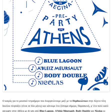
Ο καιρός για το μουσικό τετραήμερο που διοργανώνουμε μαζί με τα
Περδικιώτικα
στην Αίγινα τέλη
Ιουλίου πλησιάζει (είναι σε δύο μήνες) και κάνουμε ένα ζέσταμα σήμερα, Παρασκευή, μ' ένα πολύ καλό
pre-party στην Αθήνα μ
ε dj sets από
Blue Lagoon
,
A'bleiz Meursault
,
Body Double
και
Nicolas
κι