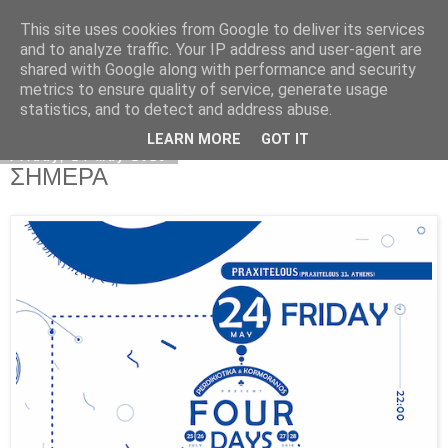
This site uses cookies from Google to deliver its services
Kormoranos
and to analyze traffic. Your IP address and user-agent are
shared with Google along with performance and security
metrics to ensure quality of service, generate usage
statistics, and to detect and address abuse.
▼
LEARN MORE
GOT IT
Friday, 24 May 2019
ΣΗΜΕΡΑ