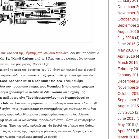
January 201
December 2
November 2
October 201
September 
August 2016
July 2016
(4
June 2016
(
May 2016
(7
The Concert της Πέμπτης στο Μουσείο Μπενάκη
, δεν θα μπορούσαμε
April 2016
(4
φίλο
Stef Kamil Carlens
από το Βέλγιο και του κλείσαμε ένα έκτακτο
March 2016
ο αγαπημένο μας μέρος,
Cobra High
.
February 20
 από τα μέσα της δεκαετίας του '90, όταν ως κεντρικό (και ιδρυτικό)
January 201
περιπετειώδη, ανανεωτικό και εξαιρετικά ενδιαφέροντα ήχο των δύο
December 2
 Case Scenario
και
In a bar, under the sea
. Γίναμε ακόμα
 δικό του προσωπικό σχήμα, τους
Moondog Jr
(στο οποίο γρήγορα
November 2
ντομα χρειάστηκε να αλλάξει σε
Zita Swoon
) και η σχέση μας
October 201
 μαζί με τον φίλο
Τάσο Μενεμενόγλου
(προ
Κορμοράνου
) το
September 
 club
, ένα live που παραμένει από τα καλύτερα που έχουμε δει ποτέ!!
August 2015
κή σχέση, τους ξανακαλέσαμε επανειλημμένως για συναυλίες σε Αθήνα
July 2015
(2
, τους παρακολουθήσαμε να μεταμορφώνονται σε πολυσυλλεκτική
June 2015
(
oup
αλλά και να διαλύονται - προσωρινά έστω - ώστε να επιστρέψει ο
May 2015
(5
χνης. Έτσι, ως σόλο καλλιτέχνης. θα βρεθεί και σήμερα στο Cobra
April 2015
(5
 όλες τις φάσεις της μέχρι τώρα μουσικής του σταδιοδρομίας και να
March 2015
αθηλωτικός περφόρμερ μπορεί να είναι!!!