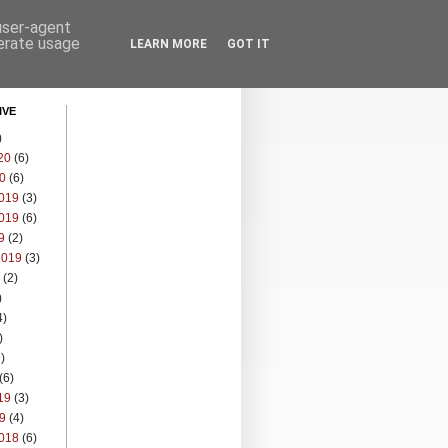
 user-agent
nerate usage
LEARN MORE
GOT IT
IVE
)
20
(6)
0
(6)
019
(3)
019
(6)
9
(2)
2019
(3)
(2)
)
4)
)
)
(6)
19
(3)
9
(4)
018
(6)