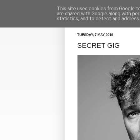
This site uses cookies from Google to 
Κορμοράνος
Πρόγραμμα
are shared with Google along with per
statistics, and to detect and address
TUESDAY, 7 MAY 2019
SECRET GIG