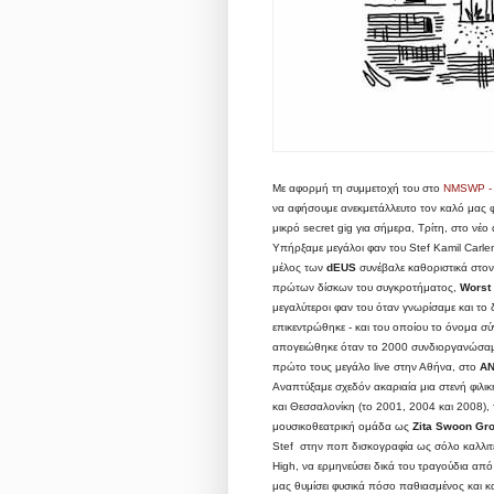
Με αφορμή τη συμμετοχή του στο
NMSWP - 
να αφήσουμε ανεκμετάλλευτο τον καλό μας 
μικρό secret gig για σήμερα, Τρίτη, στο νέ
Υπήρξαμε μεγάλοι φαν του Stef Kamil Carlens
μέλος των
dEUS
συνέβαλε καθοριστικά στον 
πρώτων δίσκων του συγκροτήματος,
Worst
μεγαλύτεροι φαν του όταν γνωρίσαμε και το
επικεντρώθηκε - και του οποίου το όνομα σύ
απογειώθηκε όταν το 2000 συνδιοργανώσαμε
πρώτο τους μεγάλο live στην Αθήνα, στο
AN
Αναπτύξαμε σχεδόν ακαριαία μια στενή φιλι
και Θεσσαλονίκη (το 2001, 2004 και 2008)
μουσικοθεατρική ομάδα ως
Zita Swoon Gr
Stef στην ποπ δισκογραφία ως σόλο καλλιτέ
High, να ερμηνεύσει δικά του τραγούδια από
μας θυμίσει φυσικά πόσο παθιασμένος και κ