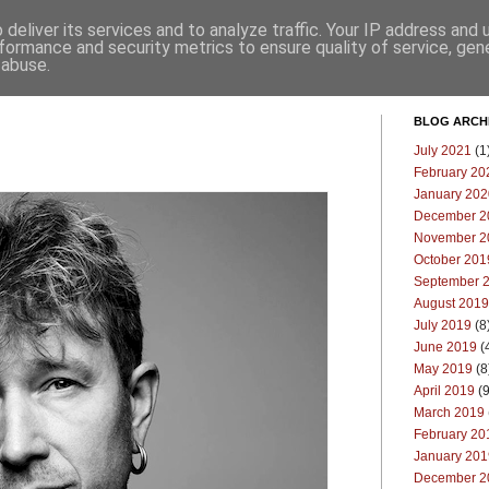
deliver its services and to analyze traffic. Your IP address and
Επικοινωνία
Μπλογκ
formance and security metrics to ensure quality of service, ge
 abuse.
BLOG ARCH
July 2021
(1
February 20
January 202
December 2
November 2
October 201
September 
August 2019
July 2019
(8
June 2019
(
May 2019
(8
April 2019
(9
March 2019
February 20
January 201
December 2