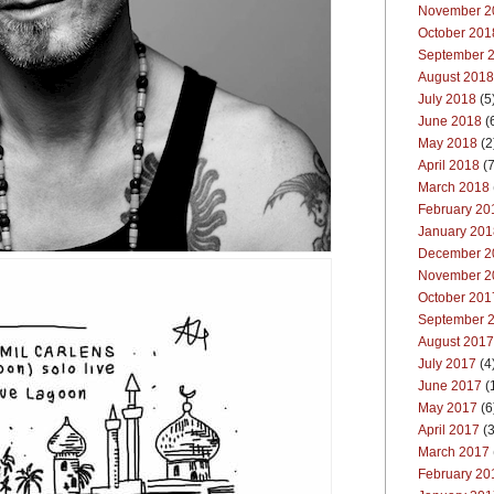
November 2
October 201
September 
August 2018
July 2018
(5
June 2018
(
May 2018
(2
April 2018
(7
March 2018
February 20
January 201
December 2
November 2
October 201
September 
August 2017
July 2017
(4
June 2017
(
May 2017
(6
April 2017
(3
March 2017
February 20