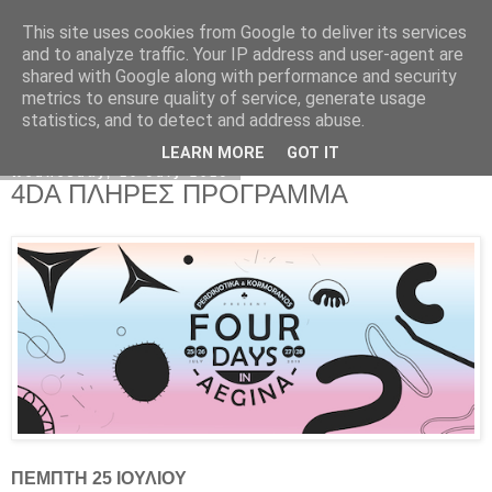
This site uses cookies from Google to deliver its services
Kormoranos
and to analyze traffic. Your IP address and user-agent are
shared with Google along with performance and security
metrics to ensure quality of service, generate usage
statistics, and to detect and address abuse.
▼
LEARN MORE
GOT IT
Wednesday, 10 July 2019
4DA ΠΛΗΡΕΣ ΠΡΟΓΡΑΜΜΑ
ΠΕΜΠΤΗ 25 ΙΟΥΛΙΟΥ