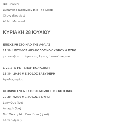
Bill Brewster
Dynamons (Echovolt / Into The Light)
Chevy (Needles)
A'bleiz Meursault
ΚΥΡΙΑΚΗ 28 ΙΟΥΛΙΟΥ
ΕΠΙΣΚΕΨΗ ΣΤΟ ΝΑΟ ΤΗΣ ΑΦΑΙΑΣ
17:30 // ΕΙΣΟΔΟΣ ΑΡΧΑΙΟΛΟΓΙΚΟΥ ΧΩΡΟΥ 6 ΕΥΡΩ
με ραντεβού στο λιμάνι της Αίγινας ή απευθείας εκεί
LIVE ΣΤΟ PET SHOP ΠΟΛΥΣΠΟΡΙ
19:30 - 20:30 // ΕΙΣΟΔΟΣ ΕΛΕΥΘΕΡΗ
Άγγελος κυρίου
CLOSING EVENT ΣΤΟ ΘΕΑΤΡΑΚΙ ΤΗΣ ΣΚΟΤΕΙΝΗΣ
20:30 - 02:30 // ΕΙΣΟΔΟΣ 8 ΕΥΡΩ
Larry Gus (live)
Amaguk (live)
Noff Weezy b2b Bora Bora (dj set)
Khmer (dj set)