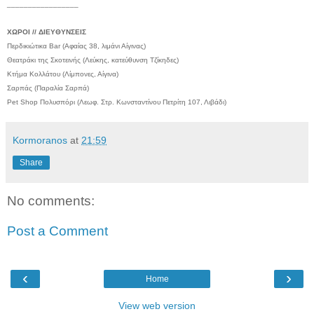
_________________
ΧΩΡΟΙ // ΔΙΕΥΘΥΝΣΕΙΣ
Περδικιώτικα Bar (Αφαίας 38, λιμάνι Αίγινας)
Θεατράκι της Σκοτεινής (Λεύκης, κατεύθυνση Τζίκηδες)
Κτήμα Κολλάτου (Λίμπονες, Αίγινα)
Σαρπάς (Παραλία Σαρπά)
Pet Shop Πολυσπόρι (Λεωφ. Στρ. Κωνσταντίνου Πετρίτη 107, Λιβάδι)
Kormoranos
at
21:59
Share
No comments:
Post a Comment
‹
›
Home
View web version