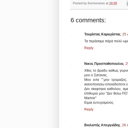
Posted by
Kormoranos
at
19:28
6 comments:
Τουρίστας Καριερίστας
25 
Τα περάσαμε πάρα πολύ ωραί
Reply
Νικος Προσπαθοπουλος
2
Χθες το βραδυ καθως γυρν
μου ο Σατανας.
Μου ειπε "¨μην τρομαζει
ικανοποιησω οποιαδηποτε επ
Δεν σκεφτηκα καθολου, αμ
επιθυμια μου "Δεν θελω Π
Marine"
Ειμαι ευτυχισμενος.
Reply
Βιολιστής Απεργιάδης
26 