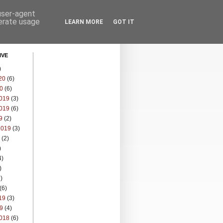
 user-agent
nerate usage
LEARN MORE
GOT IT
IVE
)
20
(6)
0
(6)
019
(3)
019
(6)
9
(2)
2019
(3)
(2)
)
4)
)
)
(6)
19
(3)
9
(4)
018
(6)