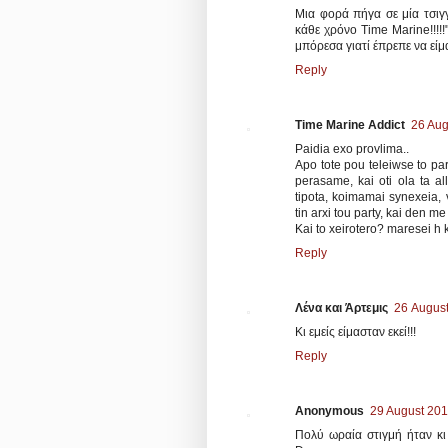
Μια φορά πήγα σε μία τσιγγ
κάθε χρόνο Time Marine!!!!
μπόρεσα γιατί έπρεπε να εί
Reply
Time Marine Addict
26 Aug
Paidia exo provlima..
Apo tote pou teleiwse to part
perasame, kai oti ola ta a
tipota, koimamai synexeia,
tin arxi tou party, kai den me
Kai to xeirotero? maresei h k
Reply
Λένα και Άρτεμις
26 August
Κι εμείς είμασταν εκεί!!!
Reply
Anonymous
29 August 201
Πολύ ωραία στιγμή ήταν κι