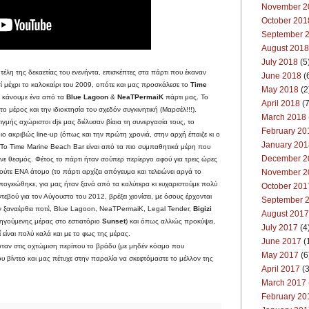
November 2
October 201
September 
August 2018
July 2018
(5
έλη της δεκαετίας του ενενήντα, επισκέπτες στα πάρτι που έκαναν
June 2018
(
σί μέχρι το καλοκαίρι του 2009, οπότε και μας προσκάλεσε το
Time
May 2018
(2
να κάνουμε ένα από τα
Blue Lagoon
&
NeaTPermaiK
πάρτι μας. Το
April 2018
(7
το μέρος και την ιδιοκτησία του σχεδόν συγκινητική (Μαρσέλ!!!).
March 2018
ιγμής αχώριστοι djs μας διέλυσαν βίαια τη συνεργασία τους, το
February 20
διο ακριβώς line-up (όπως και την πρώτη χρονιά, στην αρχή έπαιζε κι ο
January 201
ο. Το Time Marine Beach Bar είναι από τα πιο συμπαθητικά μέρη που
December 2
γινε θεσμός. Φέτος το πάρτι ήταν σούπερ περίεργο αφού για τρεις ώρες
November 2
ύτε ΕΝΑ άτομο (το πάρτι αρχίζει απόγευμα και τελειώνει αργά το
πογειώθηκε, για μας ήταν ξανά από τα καλύτερα κι ευχαριστούμε πολύ
October 201
εβού για τον Αύγουστο του 2012, βρέξει χιονίσει, με όσους έρχονται
September 
υν ξαναέρθει ποτέ, Blue Lagoon, NeaTPermaiK, Legal Tender,
Bigizi
August 2017
οηγούμενης μέρας στο εστιατόριο
Sunset
) και όπως αλλιώς προκύψει,
July 2017
(4
είναι πολύ καλά και με το φως της μέρας.
June 2017
(
 όταν στις οχτώμιση περίπου το βράδυ (με μηδέν κόσμο που
May 2017
(6
υ βίντεο και μας πέτυχε στην παραλία να σκεφτόμαστε το μέλλον της
April 2017
(3
March 2017
February 20