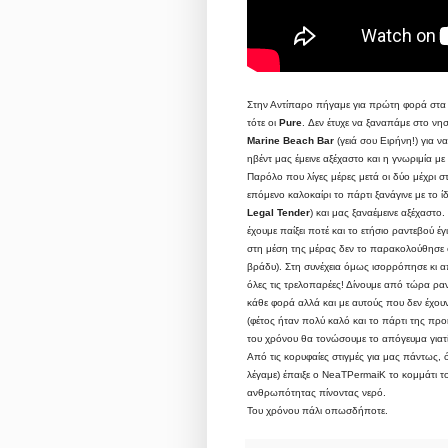
Στην Αντίπαρο πήγαμε για πρώτη φορά στα τ
τότε οι
Pure
. Δεν έτυχε να ξαναπάμε στο νη
Marine Beach Bar
(γειά σου Ειρήνη!) για 
ηβέντ μας έμεινε αξέχαστο και η γνωριμία με 
Παρόλο που λίγες μέρες μετά οι δύο μέχρι στ
επόμενο καλοκαίρι το πάρτι ξανάγινε με το ί
Legal Tender
) και μας ξαναέμεινε αξέχαστ
έχουμε παίξει ποτέ και το ετήσιο ραντεβού έ
στη μέση της μέρας δεν το παρακολούθησε ο
βράδυ). Στη συνέχεια όμως ισορρόπησε κι α
όλες τις τρελοπαρέες! Δίνουμε από τώρα ραντ
κάθε φορά αλλά και με αυτούς που δεν έχο
(φέτος ήταν πολύ καλό και το πάρτι της πρ
του χρόνου θα τονώσουμε το απόγευμα γιατί 
Από τις κορυφαίες στιγμές για μας πάντως,
λέγαμε) έπαιξε ο NeaTPermaiK το κομμάτι το
ανθρωπότητας πίνοντας νερό.
Του χρόνου πάλι οπωσδήποτε.