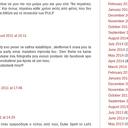
February 20
άνα να μου πει την μοίρα μου και μου είπε "θα πηγαίνεις
!". Και όντως πηγαίνω κάθε χρόνο εκτός από φέτος που δεν
January 201
μαι Αθήνα για τη συναυλία των PULP
December 2
November 2
October 201
September 
ust 2011 at 16:11
August 2014
July 2014
(3
y exo pesei se vathia katathlipsi...skeftomai ti oraia pou ta
June 2014
(
lla party einai malakies mprosta tou.. Den thelw na kanw
May 2014
(3
 vlepw mia fotografia poy exoun postarei sto facebook apo
 endiaferei pia tipota sti zwi mou..
April 2014
(8
atastasti moy!!!
March 2014
February 20
January 201
December 2
 2011 at 17:46
November 2
October 201
September 
August 2013
July 2013
(6
1 at 14:20
June 2013
(
May 2013
(3
 όταν τραγούδησε ο τύπος από τους Duke Spirit το Let's