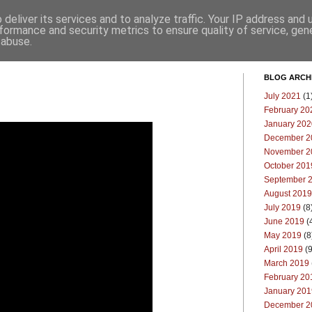
deliver its services and to analyze traffic. Your IP address and
Επικοινωνία
Μπλογκ
formance and security metrics to ensure quality of service, ge
 abuse.
BLOG ARCH
July 2021
(1
February 20
January 202
December 2
November 2
October 201
September 
August 2019
July 2019
(8
June 2019
(
May 2019
(8
April 2019
(9
March 2019
February 20
January 201
December 2