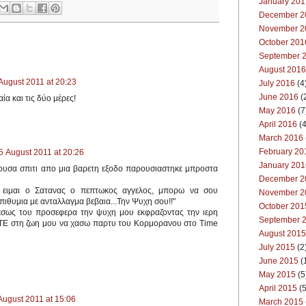
January 201
December 2
November 2
October 201
September 
August 2016
August 2011 at 20:23
July 2016
(4
June 2016
(
α και τις δύο μέρες!
May 2016
(7
April 2016
(4
March 2016
February 20
5 August 2011 at 20:26
January 201
ουσα σπιτι απο μια βαρετη εξοδο παρουσιαστηκε μπροστα
December 2
ς, ειμαι ο Σατανας ο πεπτωκος αγγελος, μπορω να σου
November 2
ιθυμια με ανταλλαγμα βεβαια...Την Ψυχη σου!!"
October 201
εσως του προσεφερα την ψυχη μου εκφραζοντας την ιερη
September 
ΟΤΕ στη ζωη μου να χασω παρτυ του Κορμορανου στο Time
August 2015
July 2015
(2
June 2015
(
May 2015
(5
April 2015
(5
August 2011 at 15:06
March 2015