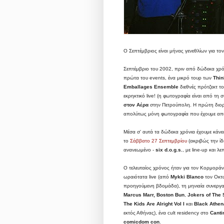
Ο Σεπτέμβριος είναι μήνας γενεθλίων για το
Σεπτέμβριο του 2002, πριν από δώδεκα χρόνι
πρώτα του events, ένα μικρό τουρ των
Thin
Emballages Ensemble
διεθνές πρότζεκτ το
εκρηκτικό live! (η φωτογραφία είναι από τη
στον Αέρα
στην Πετρούπολη. Η πρώτη διοργ
απολύτως μόνη φωτογραφία που έχουμε από
Μέσα σ' αυτά τα δώδεκα χρόνια έχουμε κάνει
το
Σάββατο 27 Σεπτεμβρίου
(ακριβώς την ίδ
ανανεωμένο -
six d.o.g.s.
, με line-up και 
Ο τελευταίος χρόνος ήταν για τον Κορμοράν
ωραιότατα live (από
Mykki Blanco
τον Οκτ
προηγούμενη βδομάδα), τη μηνιαία συνεργα
Marcus Marr,
Boston Bun
,
Jokers of The
The Kids Are Alright Vol I
και
Black Athe
εκτός Αθήνας), ένα cult residency στο
Canti
comicdom con
.