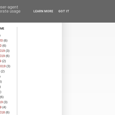
 user-agent
nerate usage
LEARN MORE
GOT IT
IVE
)
20
(6)
0
(6)
019
(3)
019
(6)
9
(2)
2019
(3)
(2)
)
4)
)
)
(6)
19
(3)
9
(4)
018
(6)