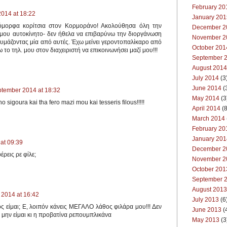
February 20
014 at 18:22
January 201
 όμορφα κορίτσια στον Κορμοράνο! Ακολούθησα όλη την
December 2
κό μου αυτοκίνητο- δεν ήθελα να επιβαρύνω την διοργάνωση
November 2
υμάζοντας μία από αυτές. Έχω μείνει γεροντοπαλίκαρο από
October 201
 το τηλ. μου στον διαχειριστή να επικοινωνήσει μαζί μου!!!
September 
August 2014
July 2014
(3
June 2014
(
ptember 2014 at 18:32
May 2014
(3
o sigoura kai tha fero mazi mou kai tesseris filous!!!!!
April 2014
(8
March 2014
February 20
January 201
at 09:39
December 2
έρεις ρε φίλε;
November 2
October 201
September 
August 2013
2014 at 16:42
July 2013
(6
οιος είμαι; Ε, λοιπόν κάνεις ΜΕΓΑΛΟ λάθος φιλάρα μου!!! Δεν
June 2013
(
γά μην είμαι κι η προβατίνα ρεπουμπλικάνα
May 2013
(3