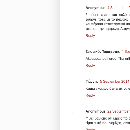
Anonymous
4 September 2
θυμάμαι, είχατε και πολύ
τουρνέ, τότε, με το ιδιωτι
και πέρασα καταπληκτικά θα
τότε και την περιμένω. Αφήνω
Reply
Σεισμικός Ταριχευτής
4 Se
Akougetai poli oreo! Tha erth
Reply
Γιάννης
5 September 2014 
Καμιά γκόμενα δεν έχεις να φ
Reply
Anonymous
22 September 
Φίλε, νομίζεις ότι ξέρεις π
είμαι αυτή που νομίζεις, σι
Reply