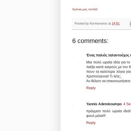
Χρόνια μας πολλά!
Posted by
Kormoranos
at
14:51
6 comments:
Ένας παλιός ταλαντούχος 
Μια πολύ ωραία ιδέα για το
παίξει κατά καιρούς με τον
πουν τα καλύτερα λόγια γι
Χριστούγεννα! Τι λέτε;;
Αν θέλετε να επικοινωνήσετε
Reply
Yannis Adetokoumpo
4 Se
πράγματι πολύ ωραία ιδεά!
φουλ μέσα!!!
Reply