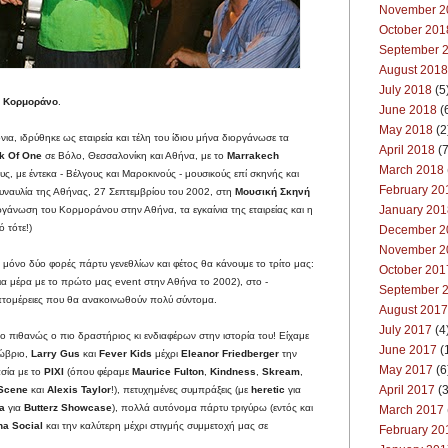
November 2
October 201
September 
August 2018
July 2018
(5
ν
Κορμοράνο
.
June 2018
(
May 2018
(2
α, ιδρύθηκε ως εταιρεία και τέλη του ίδιου μήνα διοργάνωσε τα
April 2018
(7
k Of One
σε Βόλο, Θεσσαλονίκη και Αθήνα, με το
Marrakech
March 2018
υς, με έντεκα - Βέλγους και Μαροκινούς - μουσικούς επί σκηνής και
February 20
 συναυλία της Αθήνας, 27 Σεπτεμβρίου του 2002, στη
Μουσική Σκηνή
January 201
άνωση του Κορμοράνου στην Αθήνα, τα εγκαίνια της εταιρείας και η
 τότε!)
December 2
November 2
 μόνο δύο φορές πάρτυ γενεθλίων και φέτος θα κάνουμε το τρίτο μας:
October 201
ια μέρα με το πρώτο μας event στην Αθήνα το 2002), στο -
September 
λεπτομέρειες που θα ανακοινωθούν πολύ σύντομα.
August 2017
July 2017
(4
ο πιθανώς ο πιο δραστήριος κι ενδιαφέρων στην ιστορία του! Είχαμε
June 2017
(
ώβριο,
Larry Gus
και
Fever Kids
μέχρι
Eleanor Friedberger
την
May 2017
(6
σία με το
PIXI
(όπου φέραμε
Maurice Fulton
,
Kindness
,
Skream
,
April 2017
(3
 Scene
και
Alexis Taylor
!), πετυχημένες συμπράξεις (με
heretic
για
na
για
Butterz Showcase
), πολλά αυτόνομα πάρτυ τριγύρω (εντός και
March 2017
na Social
και
την καλύτερη μέχρι στιγμής συμμετοχή μας σε
February 20